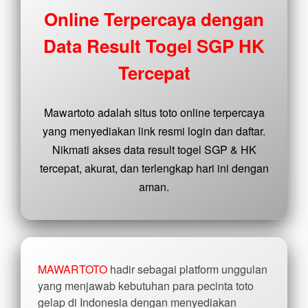
buyer
Online Terpercaya dengan
fee.
Data Result Togel SGP HK
View
license
Tercepat
details
Mawartoto adalah situs toto online terpercaya
yang menyediakan link resmi login dan daftar.
Nikmati akses data result togel SGP & HK
tercepat, akurat, dan terlengkap hari ini dengan
aman.
MAWARTOTO
hadir sebagai platform unggulan
yang menjawab kebutuhan para pecinta toto
gelap di Indonesia dengan menyediakan