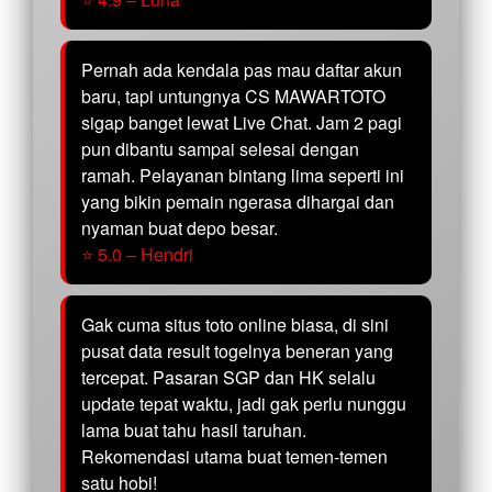
Pernah ada kendala pas mau daftar akun
baru, tapi untungnya CS MAWARTOTO
sigap banget lewat Live Chat. Jam 2 pagi
pun dibantu sampai selesai dengan
ramah. Pelayanan bintang lima seperti ini
yang bikin pemain ngerasa dihargai dan
nyaman buat depo besar.
⭐ 5.0 – Hendri
Gak cuma situs toto online biasa, di sini
pusat data result togelnya beneran yang
tercepat. Pasaran SGP dan HK selalu
update tepat waktu, jadi gak perlu nunggu
lama buat tahu hasil taruhan.
Rekomendasi utama buat temen-temen
satu hobi!