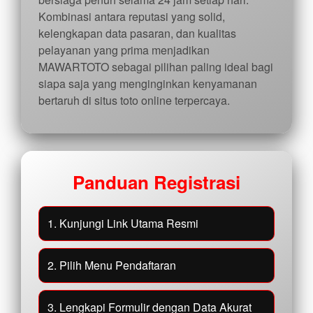
Kombinasi antara reputasi yang solid,
kelengkapan data pasaran, dan kualitas
pelayanan yang prima menjadikan
MAWARTOTO sebagai pilihan paling ideal bagi
siapa saja yang menginginkan kenyamanan
bertaruh di situs toto online terpercaya.
Panduan Registrasi
1. Kunjungi Link Utama Resmi
2. Pilih Menu Pendaftaran
3. Lengkapi Formulir dengan Data Akurat