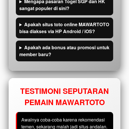
Mengapa pasaran Togel SGP dan HK
sangat populer di sini?
Apakah situs toto online MAWARTOTO
bisa diakses via HP Android / iOS?
Apakah ada bonus atau promosi untuk
member baru?
TESTIMONI SEPUTARAN
PEMAIN MAWARTOTO
Awalnya coba-coba karena rekomendasi
temen, sekarang malah jadi situs andalan.