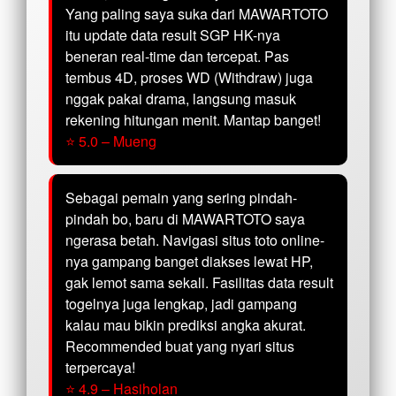
Yang paling saya suka dari MAWARTOTO
itu update data result SGP HK-nya
beneran real-time dan tercepat. Pas
tembus 4D, proses WD (Withdraw) juga
nggak pakai drama, langsung masuk
rekening hitungan menit. Mantap banget!
⭐ 5.0 – Mueng
Sebagai pemain yang sering pindah-
pindah bo, baru di MAWARTOTO saya
ngerasa betah. Navigasi situs toto online-
nya gampang banget diakses lewat HP,
gak lemot sama sekali. Fasilitas data result
togelnya juga lengkap, jadi gampang
kalau mau bikin prediksi angka akurat.
Recommended buat yang nyari situs
terpercaya!
⭐ 4.9 – Hasiholan