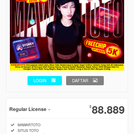
LOGIN
DAFTAR
Show More
88.889
$
Regular License
Regular
Included:
MAWARTOTO
License
Included:
SITUS TOTO
SELECTED